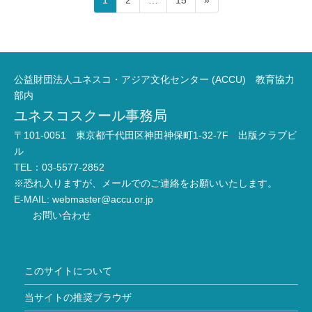
1
2
…
15
»
稿
ー
ー
ー
ジ
ジ
ジ
の
ペ
ー
公益財団法人ユネスコ・アジア文化センター (ACCU) 教育協力
ジ
部内
ユネスコスクール事務局
送
り
〒101-0051 東京都千代田区神田神保町1-32-7F 出版クラブビ
ル
TEL：03-5577-2852
※恐れ入りますが、メールでのご連絡をお願いいたします。
E-MAIL:
webmaster@accu.or.jp
お問い合わせ
このサイトについて
当サイトの推奨ブラウザ