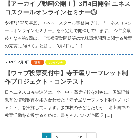
【アーカイブ動画公開！】3月4日開催 ユネス
コスクールオンラインセミナー③
令和7(2025)年度、ユネスコスクール事務局では、「ユネスコスク
ールオンラインセミナー」を不定期で開催しています。 今年度最
後となる第3回は、「気候変動問題等の地球環境問題に関する教育
の充実に向けて」と題し、3月4日に […]
2026年2月3日
募集
お知らせ
【ウェブ投票受付中】寺子屋リーフレット制
作プロジェクト・コンテスト
日本ユネスコ協会連盟は、小・中・高等学校を対象に、国際理解
教育と情報教育を組み合わせた「寺子屋リーフレット制作プロジ
ェクト」を実施しています。参加校の子どもたちが、途上国での
教育活動を支援するために、書きそんじハガキ回収 […]
投
ペ
ペ
ペ