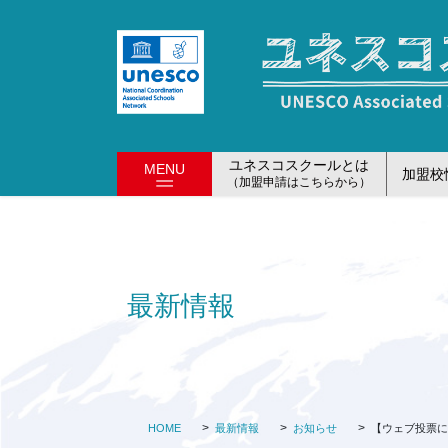
コ
ナ
ン
ビ
テ
ゲ
ン
ー
ツ
シ
に
ョ
移
ン
ユネスコスクールとは
MENU
加盟校
動
に
（加盟申請はこちらから）
移
動
最新情報
HOME
最新情報
お知らせ
【ウェブ投票