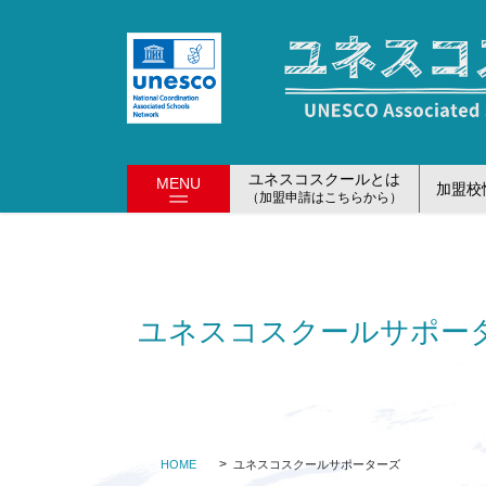
コ
ナ
ン
ビ
テ
ゲ
ン
ー
ツ
シ
に
ョ
移
ン
ユネスコスクールとは
MENU
加盟校
動
に
（加盟申請はこちらから）
移
動
ユネスコスクールサポー
HOME
ユネスコスクールサポーターズ