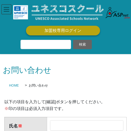
コ
ナ
ン
ビ
テ
ゲ
ン
ー
ツ
シ
加盟校専用ログイン
に
ョ
移
ン
動
に
移
動
お問い合わせ
HOME
お問い合わせ
以下の項目を入力して[確認]ボタンを押してください。
※
印の項目は必須入力項目です。
氏名
※