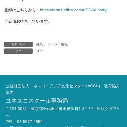
登録はこちらから：
https://forms.office.com/r/D6xXLnmfyL
ご参加お待ちしています。
募集
、
イベント情報
カテゴリー
TOP
タグ
公益財団法人ユネスコ・アジア文化センター (ACCU) 教育協力
部内
ユネスコスクール事務局
〒101-0051 東京都千代田区神田神保町1-32-7F 出版クラブビ
ル
TEL：03-5577-2852