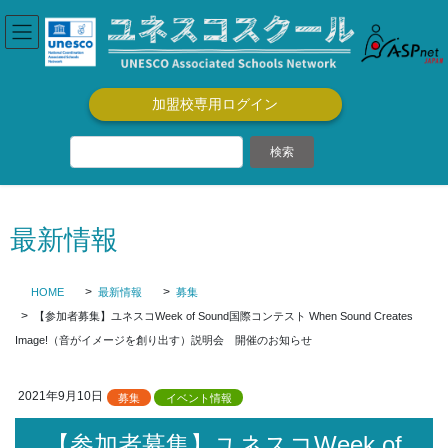
コ
ナ
ン
ビ
テ
ゲ
ン
ー
ツ
シ
加盟校専用ログイン
に
ョ
移
ン
動
に
移
動
最新情報
HOME
最新情報
募集
【参加者募集】ユネスコWeek of Sound国際コンテスト When Sound Creates
Image!（音がイメージを創り出す）説明会 開催のお知らせ
2021年9月10日
募集
イベント情報
【参加者募集】ユネスコWeek of