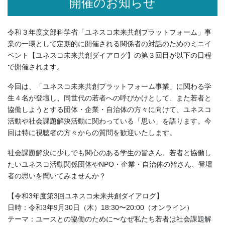
開催のお知らせ
令和３年度文部科学省「ユネスコ未来共創プラットフォーム」事
業の一環として定期的に開催される関係者の対話のためのミニイ
ベント【ユネスコ未来共創ダイアログ】の第３回目が以下の日程
で開催されます。
今回は、「ユネスコ未来共創プラットフォーム事業」に関わる学
生４名が登壇し、同世代の若者への呼びかけとして、また若者と
協働しようとする団体・企業・自治体の方々に向けて、ユネスコ
活動や社会課題解決活動に関わっている「思い」を語ります。今
回は特に視聴者の方々からの質問を歓迎いたします。
社会課題解決に少しでも関心のある学生の皆さん、若者と協働し
たいユネスコ活動関係団体やNPO・企業・自治体の皆さん、登壇
者の思いを聞いてみませんか？
【令和3年度第3回ユネスコ未来共創ダイアログ】
日時：令和3年9月30日（木）18:30〜20:00（オンライン）
テーマ：ユースとの協働のために〜なぜ私たち若者は社会課題解