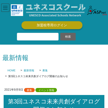
コ
ナ
ン
ビ
テ
ゲ
ン
ー
ツ
シ
加盟校専用ログイン
に
ョ
移
ン
動
に
移
動
最新情報
HOME
最新情報
募集
第3回ユネスコ未来共創ダイアログ開催のお知らせ
2021年9月9日
募集
イベント情報
第3回ユネスコ未来共創ダイアログ