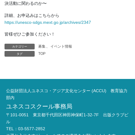
決活動に関わるのか〜
詳細、お申込みはこちらから
https://unesco-sdgs.mext.go.jp/archives/2347
皆様ぜひご参加ください！
募集
、
イベント情報
カテゴリー
TOP
タグ
公益財団法人ユネスコ・アジア文化センター (ACCU) 教育協力
部内
ユネスコスクール事務局
〒101-0051 東京都千代田区神田神保町1-32-7F 出版クラブビ
ル
TEL：03-5577-2852