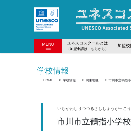
コ
ナ
ン
ビ
テ
ゲ
ン
ー
ツ
シ
に
ョ
ユネスコスクールとは
MENU
移
ン
加盟校
（加盟申請はこちらから）
動
に
移
動
学校情報
HOME
学校情報
関東地区
市川市立鶴指
いちかわしりつつるさししょうがっこ
市川市立鶴指小学