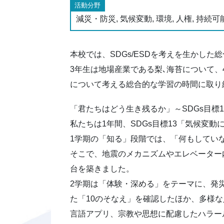
活動分野
減災・防災, 気候変動, 環境, 人権, 持続
本校では、SDGs/ESDを考えを生かし
3年生は地場産業である梨､海苔について
について考える総合的な学習の時間に取り
「君たちはどう生き残るか」～SDGs目標
私たちは1年間、SDGs目標13「気候変
1学期の「知る」段階では、「何もしてい
そこで、地震のメカニズムやエレベーター
台を築きました。
2学期は「体験・深める」をテーマに、発
た「10のそなえ」を確認したほか、多様
言語アプリ、宗教や思想に配慮したハラー