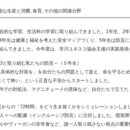
可能な生産と消費, 食育, その他の関連分野
た総合的な学習、生活科の学習に取り組んできました。1年生、
、4年生は健康と福祉を考えた安全マップづくり、5年生は防災
組んできました。今年度は、市川ユネスコ協会主催の実践発表
13と取り組む私たちの防災～（５年生）
動に具体的な対策を」を自分たちの問題として捉え、命を守るた
なくて怖い」という正直な不安からスタートしました。
内での対処法、マグニチュードの意味など、自分たちで立てた
災からの「72時間」をどう生き抜くかをシミュレーションしま
な人々への配慮（インクルーシブ防災）に注目しました。聴覚
ルやヴィーガンの非常食など、誰一人取り残さない視点の重要