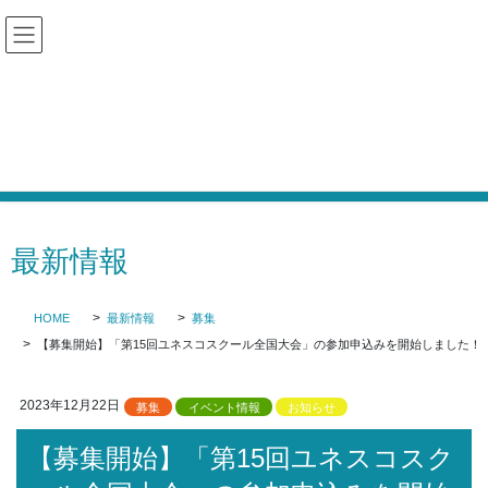
コ
ナ
ン
ビ
テ
ゲ
ン
ー
ツ
シ
加盟校専用ログイン
に
ョ
移
ン
動
に
移
動
最新情報
HOME
最新情報
募集
【募集開始】「第15回ユネスコスクール全国大会」の参加申込みを開始しました！
2023年12月22日
募集
イベント情報
お知らせ
【募集開始】「第15回ユネスコスク