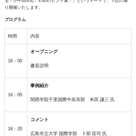
る！小中高対応、ESDのヒント集！」というテーマで、下記の通
り開催いたします。
プログラム
時間
内容
オープニング
16：00
趣旨説明
事例紹介
16：05
関西学院千里国際中高等部 米田 謙三 氏
コメント
16：20
広島市立大学 国際学部 卜部 匡司 氏