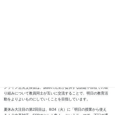
スクールオンライン意見交換会第2
回「明日の授業から使える！小中高
対応、ESDのヒント集！」
「明日の授業から使える！小中高対応、ESDの
ヒント集！」
開催日時： 2021年8月24日（火）16：00-17：
00
ユネスコスクール事務局では、昨年度よりユネスコスクールオン
ライン意見交換会を1か月から2か月に1回程度開催しています。オ
ンライン意見交換会は、講師の先生が提供する話題や自校での取
り組みについて教員同士が互いに交流することで、明日の教育活
動をよりよいものにしていくことを目指しています。
夏休み大注目の第2回目は、8/24（火）に「明日の授業から使え