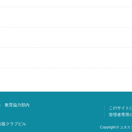
) 教育協力部内
このサイト
管理者専用
 出版クラブビル
Copyright © ユネスコ