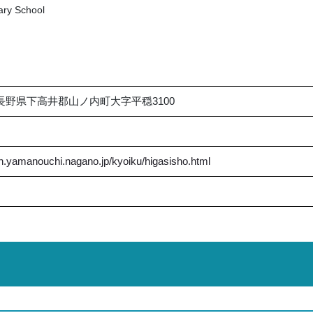
ary School
1 長野県下高井郡山ノ内町大字平穏3100
n.yamanouchi.nagano.jp/kyoiku/higasisho.html