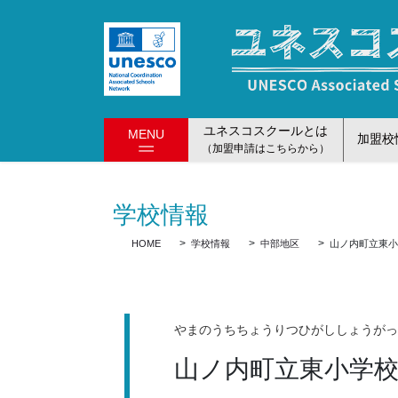
コ
ナ
ン
ビ
テ
ゲ
ン
ー
ツ
シ
に
ョ
ユネスコスクールとは
MENU
移
ン
加盟校
（加盟申請はこちらから）
動
に
移
動
学校情報
HOME
学校情報
中部地区
山ノ内町立東
やまのうちちょうりつひがししょうが
山ノ内町立東小学