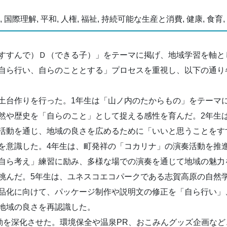
 国際理解, 平和, 人権, 福祉, 持続可能な生産と消費, 健康, 食育
すすんで）Ｄ（できる子）」をテーマに掲げ、地域学習を軸と
自ら行い、自らのこととする」プロセスを重視し、以下の通り
土台作りを行った。1年生は「山ノ内のたからもの」をテーマ
然や歴史を「自らのこと」として捉える感性を育んだ。2年生
活動を通じ、地域の良さを広めるために「いいと思うことをす
を意識した。4年生は、町発祥の「コカリナ」の演奏活動を推
自ら考え」練習に励み、多様な場での演奏を通じて地域の魅力
挑んだ。5年生は、ユネスコエコパークである志賀高原の自然
品化に向けて、パッケージ制作や説明文の修正を「自ら行い」
地域の良さを再認識した。
を掲げ、活動を深化させた。環境保全や温泉PR、おこみんグッズ企