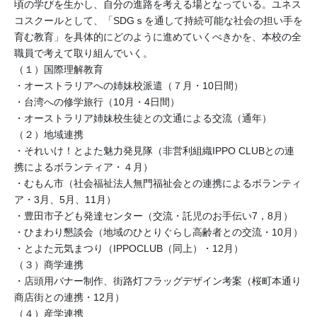
頃の学びを生かし、自分の進路を考える場となっている。ユネス
コスクールとして、「SDGｓを通して持続可能な社会の担い手を
育む教育」を具体的にどのように進めていくべきかを、本校の全
職員で考えて取り組んでいく。
（１）国際理解教育
・オーストラリアへの姉妹校派遣（７月・10日間）
・台湾への修学旅行（10月・4日間）
・オーストラリア姉妹校生徒との文通による交流（通年）
（２）地域連携
・それいけ！とよた魅力発見隊（非営利組織IPPO CLUBとの連
携によるボランティア・４月）
・むもん市（社会福祉法人無門福祉会との連携によるボランティ
ア・3月、5月、11月）
・豊田市子ども発達センター（交流・託児のお手伝い7，8月）
・ひまわり懇談会（地域のひとりぐらし高齢者との交流・10月）
・とよた元気まつり（IPPOCLUB（同上）・12月）
（３）商学連携
・店頭用バナー制作、街路灯フラッグデザイン考案（桜町本通り
商店街との連携・12月）
（４）産学連携