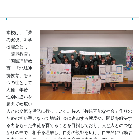
活動分野
環境, 国際理解, 持続可能な生産と消費
本校は、「夢
の実現」を学
校理念とし、
「環境教育」
「国際理解教
育」「地域連
携教育」を３
つの柱として
人種、年齢、
性別の違いを
超えて幅広い
人との交流を活発に行っている。将来「持続可能な社会」作りの
ための担い手となって地域社会に参加する態度や、問題を解決す
る力をもった生徒を育てることを目指しており、人と人とのつな
がりの中で、相手を理解し、自分の視野を広げ、自主的に行動す