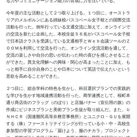
る力やコミュニケーション能力の育成に力を注いでいる。
今年度の主な活動として２つ取り上げる。１つ目に、オーストラ
リアのメルボルンにある姉妹校パスコベール女子校との国際交流
活動を行った。例年行っている文通交流に加えて、オンラインで
の交流を新たに企画した。本校生徒５６名がパスコベール女子校
で日本語クラスを受講している文通相手とＷｅｂ会議ツールのＺ
ＯＯＭを利用して交流を行った。オンライン交流活動を通して、
交流の楽しさや自分の思いが伝わった時の喜びを感じさせること
ができた。異文化理解への興味・関心が高まったことに加え、も
っと相手に自分自身のことや日本について英語で伝えたいという
意欲を高めることができた。
２つ目に、総合学科の特色を生かし、科目選択プランでの実践的
な学びを生かす地域連携活動を行った。商学連携として、桜町本
通り商店街のフラッグ（のぼり）と店舗バナー（宣伝用の旗）の
作成にビジネスプランと美術プラン生徒が取り組んだ。また、Ｕ
ＮＨＣＲ（国連難民高等弁務官事務所）とユニクロ・ＧＵを展開
する（株）ファーストリテイリングが行っている小・中・高校生
参加型の学習プログラム「届けよう、服のチカラ」プロジェクト