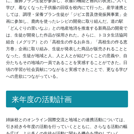
に、服飾プラン生徒が参加し、衣服の機能と難民の状況について
学び、着なくなった子供服の回収を校内にて行った。産学連携と
しては、調理・栄養プラン生徒が「ジビエ普及啓発振興事業」企
画に参加し、鹿肉を使ったレシピの開発に取り組んだ。道の駅
「どんぐりの里いなぶ」との地産地消を推進する新商品の開発で
は、生徒が開発した作品が採用された。さらに、トヨタ生活協同
組合（メグリア）との「高校生の作るお弁当」「高校生の作る恵
方巻」企画に取り組み、生徒が発表した商品が販売されることと
なった。生徒が地域と人、人と人とが結びつくことの意義や、自
分たちもその地域の一員であることを実感することができた。日
頃の学習が社会貢献につながると実感できたことで、更なる学び
への意欲につながっている。
来年度の活動計画
姉妹校とのオンライン国際交流と地域との連携活動については、
引き続き今年度の活動を行っていくとともに、さらなる活動の幅
を広げ、より多くの生徒が活動に関わる機会を増やしていく。