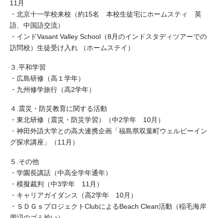
11月
・北京十一学校来校（約15名 本校生徒宅にホームスティ 英
語、中国語交流）
・インドVasant Valley School（8月のインドスタディツアーでの
訪問校）生徒受け入れ （ホームステイ）
３.平和学習
・広島研修（高１学年）
・九州修学旅行（高2学年）
４.震災・防災教育に関する活動
・東北研修（震災・防災学習）（中2学年 10月）
・神田外語大学との高大連携企画「福島県双葉町ウェルビーイン
グ探求講座」（11月）
５.その他
・学園長講話（中高全学年通年）
・模擬裁判（中3学年 11月）
・キャリアガイダンス（高2学年 10月）
・ＳＤＧｓプロジェクトClubによるBeach Clean活動（稲毛海岸
周辺のゴミ拾い）