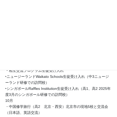
・北京月壇中学とのオンライン交流会（日本語、中国語交流）
7月
・北京月壇中学来校（約20名 本校生徒宅にホームスティ 日本
語、中国語交流）
・ESD研究会(千葉県高等学校教育研究会ESD部会)
8月
・アジアユースリーダーズ（AEON１％CLUB主催 アジア各国
の高校生が参加 英語交流）
・SOLA2026（中1〜高2 渋谷高校主催） 世界各国の中高生に
よる英語・日本語での対面とオンライン会議
9月
・相互交流プログラム生徒受け入れ
‣ニュージーランドWaikato Schools生徒受け入れ（中3ニュージ
ーランド研修での訪問校）
‣シンガポールRaffles Institution生徒受け入れ（高1、高2 2025年
度3月のシンガポール研修での訪問校）
10月
・中国修学旅行（高2 北京・西安）北京市の現地5校と交流会
（日本語、英語交流）