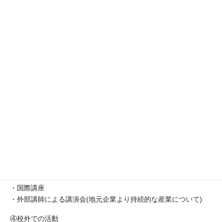
・国際文化科３年生選択科目「Media English」
（２）総合的な探究の時間(LINC)
・SDGsの17のゴールや世界の課題についての学習、ポスター発
表
・LETS合同発表会への参加
②異文化学習および文化の多様性と文化遺産の尊重につながる活
動
・李秀賢氏記念交流事業(約80名)
・国際文化科２・３年生必修「第二外国語」
・インターナショナルフェスティバルへの参加
・オーストラリアスタディツアー(11名)
③地球市民および平和と非暴力の文化を重視した学習
・人権HR
・国際理解講演会
・国際講座
・外部講師による講演会(地元企業より持続的な産業について)
④校外での活動