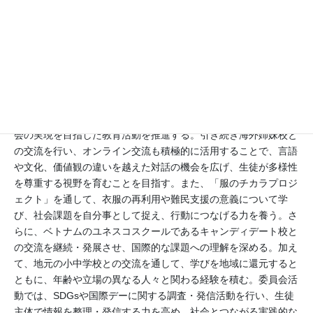
来年度の活動計画
本校はユネスコスクールとして、国際理解の深化と持続可能な社
会の実現を目指した教育活動を推進する。引き続き海外姉妹校と
の交流を行い、オンライン交流も積極的に活用することで、言語
や文化、価値観の違いを越えた対話の機会を広げ、生徒が多様性
を尊重する視野を育むことを目指す。また、「服のチカラプロジ
ェクト」を通して、衣服の再利用や難民支援の意義について学
び、社会課題を自分事として捉え、行動につなげる力を養う。さ
らに、ベトナムのユネスコスクールであるキャンディデート校と
の交流を継続・発展させ、国際的な課題への理解を深める。加え
て、地元の小中学校との交流を通して、学びを地域に還元すると
ともに、年齢や立場の異なる人々と関わる経験を積む。委員会活
動では、SDGsや国際デーに関する調査・発信活動を行い、生徒
主体で情報を整理・発信する力を高め、社会とつながる実践的な