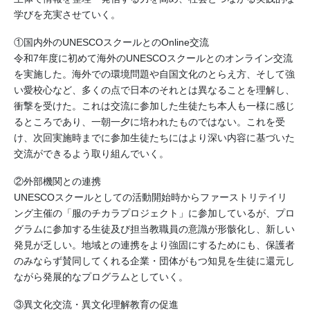
学びを充実させていく。
①国内外のUNESCOスクールとのOnline交流
令和7年度に初めて海外のUNESCOスクールとのオンライン交流
を実施した。海外での環境問題や自国文化のとらえ方、そして強
い愛校心など、多くの点で日本のそれとは異なることを理解し、
衝撃を受けた。これは交流に参加した生徒たち本人も一様に感じ
るところであり、一朝一夕に培われたものではない。これを受
け、次回実施時までに参加生徒たちにはより深い内容に基づいた
交流ができるよう取り組んでいく。
②外部機関との連携
UNESCOスクールとしての活動開始時からファーストリテイリ
ング主催の「服のチカラプロジェクト」に参加しているが、プロ
グラムに参加する生徒及び担当教職員の意識が形骸化し、新しい
発見が乏しい。地域との連携をより強固にするためにも、保護者
のみならず賛同してくれる企業・団体がもつ知見を生徒に還元し
ながら発展的なプログラムとしていく。
③異文化交流・異文化理解教育の促進