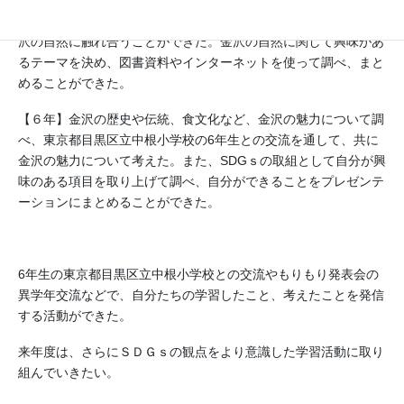
【５年】里山を中心とした金沢の自然を守るためにできることを
考え、活動を行った。田植え体験活動、稲刈り活動を通して、金
沢の自然に触れ合うことができた。金沢の自然に関して興味があ
るテーマを決め、図書資料やインターネットを使って調べ、まと
めることができた。
【６年】金沢の歴史や伝統、食文化など、金沢の魅力について調
べ、東京都目黒区立中根小学校の6年生との交流を通して、共に
金沢の魅力について考えた。また、SDGｓの取組として自分が興
味のある項目を取り上げて調べ、自分ができることをプレゼンテ
ーションにまとめることができた。
6年生の東京都目黒区立中根小学校との交流やもりもり発表会の
異学年交流などで、自分たちの学習したこと、考えたことを発信
する活動ができた。
来年度は、さらにＳＤＧｓの観点をより意識した学習活動に取り
組んでいきたい。