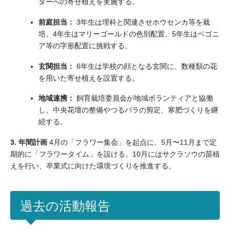
ターへの寄せ植えを実施する。
前庭担当：
3年生は理科と関連させホウセンカ等を栽
培。4年生はマリーゴールドの色別配置、5年生はベゴニ
ア等の字形配置に挑戦する。
玄関担当：
6年生は学校の顔となる玄関に、数種類の花
を用いた寄せ植えを設置する。
地域連携：
飼育栽培委員会が地域ボランティアと協働
し、中央花壇の整備やつるバラの剪定、寒肥づくりを継
続する。
3. 年間計画
4月の「フラワー集会」を起点に、5月〜11月まで定
期的に「フラワータイム」を設ける。10月にはサクラソウの苗植
えを行い、卒業式に向けた環境づくりを推進する。
過去の活動報告