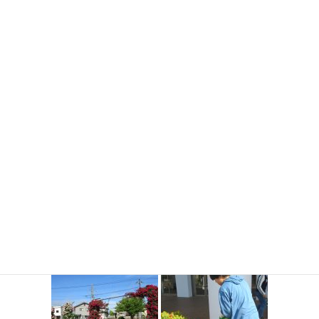
一連の活動を通し、子どもたちは植物の病気や集まる虫といった
自然事象への関心を高め、命を慈しむ態度を養うことができた。
長年の取り組みにより、環境美化に対する意識は年々向上してい
る。 また、地域とのコラボレーションにより、校庭が地域の憩
いの場として広く認識されるなど、学校を拠点としたコミュニテ
ィの活性化にも繋がった。今後もこの成果を維持し、豊かな感性
と郷土愛を育む花育活動を継続していきたい。