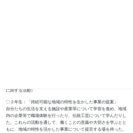
育成」を育てたい資質・能力としている。また「郷土教育」を柱
として、総合的な学習の時間を中心に、地域の諸問題を追求し、
自分事として考え、学んだことをふまえて久々野地域の未来につ
いて発信したり、地域貢献に取り組んだりしてきた。
〇１年生：「持続可能なふるさとの自然の魅力や伝統文化を観光
に繋げる」
地域の山である高屹山登山をきっかけとして、地域の自然につい
て学習を進めてきた。また、その発展として、地域の支所の支所
長や課長から久々野地域の魅力や課題について学んだ。そして、
観光を主として、伝統文化を視野に入れながら、地域の活性化に
繋げるためのアイデアをまとめて提言した。（ユネスコスクール
の重点的活動である持続可能な開発や持続可能なライフスタイル
に関する活動）
〇２年生：「持続可能な地域の特性を生かした事業の提案」
自分たちの生活を支える施設や産業等について学習を進め、地域
内の企業等で職場体験を行ったり、伝統工芸について学んだりし
た。これらの活動を通して、働くことの意義や大切さを学ぶとと
もに、地域の特性を活かした事業について提言する場を持った。