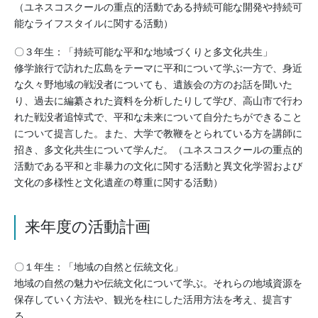
（ユネスコスクールの重点的活動である持続可能な開発や持続可
能なライフスタイルに関する活動）
〇３年生：「持続可能な平和な地域づくりと多文化共生」
修学旅行で訪れた広島をテーマに平和について学ぶ一方で、身近
な久々野地域の戦没者についても、遺族会の方のお話を聞いた
り、過去に編纂された資料を分析したりして学び、高山市で行わ
れた戦没者追悼式で、平和な未来について自分たちができること
について提言した。また、大学で教鞭をとられている方を講師に
招き、多文化共生について学んだ。（ユネスコスクールの重点的
活動である平和と非暴力の文化に関する活動と異文化学習および
文化の多様性と文化遺産の尊重に関する活動）
来年度の活動計画
〇１年生：「地域の自然と伝統文化」
地域の自然の魅力や伝統文化について学ぶ。それらの地域資源を
保存していく方法や、観光を柱にした活用方法を考え、提言す
る。