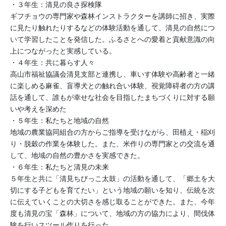
・３年生：清見の良さ探検隊
ギフチョウの専門家や森林インストラクターを講師に招き、実際
に見たり触れたりするなどの体験活動を通して、清見の自然につ
いて学習したことを発信した。ふるさとへの愛着と貢献意識の向
上につながったと実感している。
・４年生：共に暮らす人々
高山市福祉協議会清見支部と連携し、車いす体験や高齢者と一緒
に楽しめる麻雀、盲導犬との触れ合い体験、視覚障碍者の方の講
話を通して、誰もが幸せな社会を目指したまちづくりに対する願
いや考えを深めた
・５年生：私たちと地域の自然
地域の農業協同組合の方からご指導を受けながら、田植え・稲刈
り・脱穀の作業を体験した。また、米作りの専門家との交流を通
して、地域の自然の豊かさを実感できた。
・６年生：私たちと清見の未来
５年生と共に「清見ちびっこ太鼓」の活動を通して、「郷土を大
切にする子どもを育てたい」という地域の願いを知り、伝統を次
に伝えていくことの大切さを感じ取ることができた。また、今年
度も清見の宝「森林」について、地域の方の協力により、間伐体
験を行いスツール作りを行った。