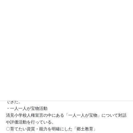
〇一人一人の可能性と多様性を尊重する人権教育の推進
・人権タウンミーティング
今年度は、「誰もが安心して、活きて・生きて、いくために」を
テーマに講演会を行い、小中学生がグループになり意見交流会を
行った。
・礼儀作法
舞踊家を講師に招き「相手を敬う心」「日本の伝統文化から人権
を考える」をテーマに生活の各場面での挨拶などの作法を学ぶこ
とを通して人権について考えた。
・全校道徳
６年生が中心となり、一つのテーマに対して全校で話し合う道徳
の授業を行った。様々な立場の考えを聞くことで多様な見方や考
え方を知り、人権についての理解を広げたり深めたりすることが
できた。
・一人一人が宝物活動
清見小学校人権宣言の中にある「一人一人が宝物」について対話
や評価活動を行っている。
〇育てたい資質・能力を明確にした「郷土教育」