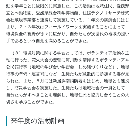
動を学年ごとに段階的に実施した。この活動は地域住民、愛媛県
立とべ動物園、愛媛県総合科学博物館、住鉱テクノリサーチ株式
会社環境事業部と連携して実施している。１年次の講演会にはじ
まり、２・３年次はフィールドワークを実施することによって、
環境保全の視野が徐々に広がり、自分たちが次世代の地域の担い
手であるという自覚を高めることができた。
（３）環境対策に関する学習としては、ボランティア活動を主
軸に行った。花火大会の翌朝に河川敷を清掃するボランティアや
公民館行事（地域の学び合い学習会、しめ縄づくりなど）、地域
行事の準備・運営補助など、生徒たちが意欲的に参加する姿が見
られた。また、５月には新居浜南消防署をはじめ、地域とも連携
し、防災学習会を実施した。生徒たちは地域社会の一員として、
自分たちがすべきことを理解し、地域住民と協力し合うことの大
切さを学ぶことができた。
来年度の活動計画