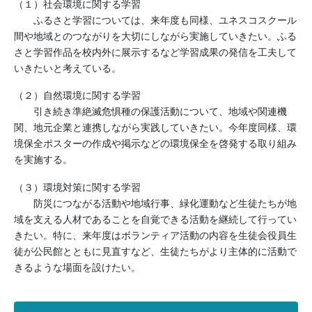
（１）社会環境に関する学習
ふるさと学習については、来年度も同様、ユネスコスクール
間や地域とのつながりを大切にしながら実施していきたい。ふる
さと学習作品を校内外に展示するなど学習成果の発信を工夫して
いきたいと考えている。
（２）自然環境に関する学習
引き続き準絶滅危惧種の保護活動について、地域や関連機
関、地元企業と連携しながら実践していきたい。今年度同様、環
境保全ポスターの作成や掲示などの環境保全を啓発する取り組み
を実施する。
（３）環境対策に関する学習
防災につながる活動や地域行事、緑化運動など生徒たちが地
域を支える人材であることを自覚できる活動を継続して行ってい
きたい。特に、来年度はボランティア活動の内容を生徒会役員生
徒が公民館とともに見直すなど、生徒たちがより主体的に活動で
きるような場面を設けたい。