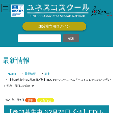
コ
ナ
ン
ビ
テ
ゲ
ン
ー
ツ
シ
加盟校専用ログイン
に
ョ
移
ン
動
に
移
動
最新情報
HOME
最新情報
募集
【参加募集中※2月28日〆切】EDU-Portシンポジウム「ポストコロナにおける学び
の変容」開催のお知らせ
2023年2月6日
募集
お知らせ
【参加募集中※2月28日〆切】EDU-