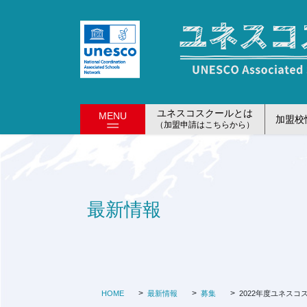
コ
ナ
ン
ビ
テ
ゲ
ン
ー
ツ
シ
に
ョ
移
ン
ユネスコスクールとは
MENU
加盟校
動
に
（加盟申請はこちらから）
移
動
最新情報
HOME
最新情報
募集
2022年度ユネス