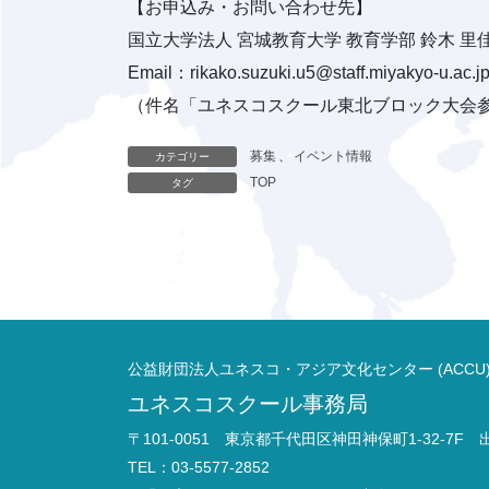
【お申込み・お問い合わせ先】
国立大学法人 宮城教育大学 教育学部 鈴木 
Email：rikako.suzuki.u5@staff.miyakyo-u.ac.j
（件名「ユネスコスクール東北ブロック大会
募集
、
イベント情報
カテゴリー
TOP
タグ
公益財団法人ユネスコ・アジア文化センター (ACCU
ユネスコスクール事務局
〒101-0051 東京都千代田区神田神保町1-32-7F
TEL：03-5577-2852