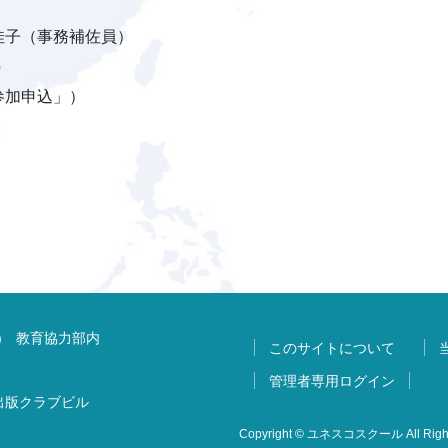
里佳子（事務補佐員）
p
参加申込」）
) 教育協力部内
このサイトについて
管理者専用ログイン
 出版クラブビル
Copyright © ユネスコスクール All Right