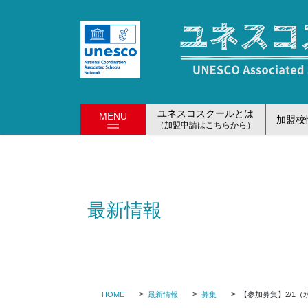
コ
ナ
ン
ビ
テ
ゲ
ン
ー
ツ
シ
に
ョ
移
ン
ユネスコスクールとは
MENU
加盟校
動
に
（加盟申請はこちらから）
移
動
最新情報
HOME
最新情報
募集
【参加募集】2/1