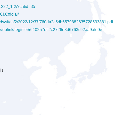
s/1222_1-2/?catid=35
I.Official/
ploads/sites/2/2022/12/37f760da2c5db6579882635728533881.pdf
om/weblink/register/r610257dc2c2726e8d6763c92aa9afe0e
I）