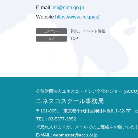
E-mail
irci@nich.go.jp
Website
https://www.irci.jp/jp/
募集
、
イベント情報
カテゴリー
TOP
タグ
公益財団法人ユネスコ・アジア文化センター (ACCU
ユネスコスクール事務局
〒101-0051 東京都千代田区神田神保町1-32-7F
TEL：03-5577-2852
※恐れ入りますが、メールでのご連絡をお願いいた
E-MAIL:
webmaster@accu.or.jp