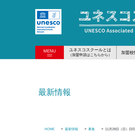
コ
ナ
ン
ビ
テ
ゲ
ン
ー
ツ
シ
に
ョ
移
ン
ユネスコスクールとは
MENU
加盟校
動
に
（加盟申請はこちらから）
移
動
最新情報
HOME
最新情報
募集
11月29日（日）