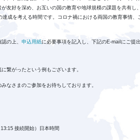
者が友好を深め、お互いの国の教育や地球規模の課題を共有し、
）の達成を考える時間です。コロナ禍における両国の教育事情、
確認の上、
申込用紙
に必要事項を記入し、下記のE-mailにご提
流に繋がったという例もございます。
のみなさまのご参加をお待ちしております。
0（13:15 接続開始）日本時間