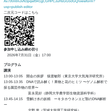
Ax7lXmtmJvN3pqwt941gCGHPCJuHsGG50GQ/viewform?
usp=publish-editor
二次元コードはこちら
参加申し込み締め切り
2026年7月31日（金）17:00
プログラム
講演
13:00-13:05 開会の挨拶 猿渡敏郎（東京大学大気海洋研究所）
13:05-13:35 DNAで読み解く！果物と花のヒミツ 〜ゲノム解析で
探る園芸作物の世界〜
富永晃好（静岡大学農学部生物資源科学科）
13:45-14:15 雪解け水の妖精 ーキタホウネンエビ類のDNA解析
ー
北野 誉（茨城大学理工学研究科）