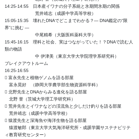
14:25-14:55 日本産イワナの分子系統と氷期間氷期の関係
荒井靖志（成蹊中学高等学校）
15:05-15:35 壊れたDNAでどこまでわかる？― DNA鑑定の“限
界”に挑む ―
中尾精希（大阪医科薬科大学）
15:45-16:15 理科と社会、実はつながっていた！？DNAで読む人
類の物語
中 伊津美（東京大学大学院理学系研究科）
ブレイクアウトルーム
16:25-16:55
 富永先生と植物ゲノムを語る部屋
富永晃好 （静岡大学農学部生物資源科学科）
 北野先生とDNAからみる進化を語る部屋
北野 誉（茨城大学理工学研究科）
 荒井先生とイワナなどの渓流魚と少しだけ釣りを語る部屋
荒井靖志（成蹊中学高等学校）
 猿渡先生と深海魚や海洋生物を語る部屋
猿渡敏郎（東京大学大気海洋研究所・成蹊学園サステナビリテ
ィ教育研究センター）