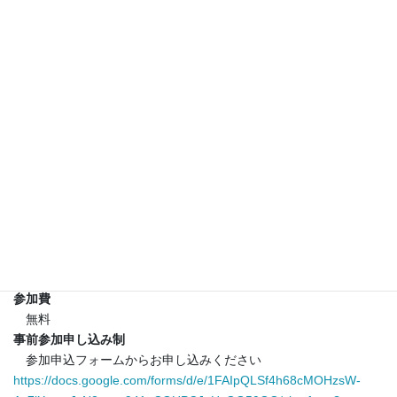
の、いかにして研究する人生を選択し進むようになったかを話し
てもらい、中高生が大学進学などの進路を考えるうえで参考とな
る、実際の経験に根差した情報を提供する。
講演された先生方と中高生との交流の場としてブレイクアウト
ルームを開設し、質問を受け付け、進路相談などにも応じる。
本シンポジウムは、参加した中高生にDNA研究を通して理系分
野への興味と関心を抱かせ、大学で理学、農学、医学といった理
系の学部、学科への進学を促すことを目的とする。
開催日時
2026年8月1日（土）、13：00～17：00（時刻は予定）
開催形式
Zoomによるオンライン（対面、ハイブリッドはなし）、出入り
自由
参加費
無料
事前参加申し込み制
参加申込フォームからお申し込みください
https://docs.google.com/forms/d/e/1FAIpQLSf4h68cMOHzsW-