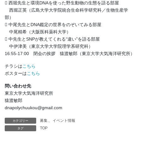
 西堀先生と環境DNAを使った野生動物の生態を語る部屋
西堀正英（広島大学大学院統合生命科学研究科／生物生産学
部）
 中尾先生とDNA鑑定の世界をのぞいてみる部屋
中尾精希（大阪医科薬科大学）
 中先生とSNPが教えてくれる“違い”を語る部屋
中伊津美（東京大学大学院理学系研究科）
16:55-17:00 閉会の挨拶 猿渡敏郎（東京大学大気海洋研究所）
チラシは
こちら
ポスターは
こちら
問い合わせ先
東京大学大気海洋研究所
猿渡敏郎
dnapolychuukou@gmail.com
募集
、
イベント情報
カテゴリー
TOP
タグ