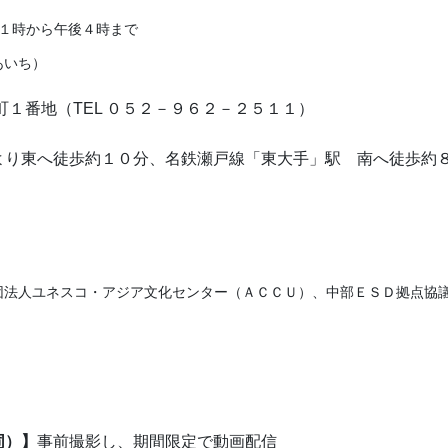
１時から午後４時まで
あいち）
杉町１番地（TEL ０５２－９６２－２５１１）
より東へ徒歩約１０分、名鉄瀬戸線「東大手」駅 南へ徒歩約
法人ユネスコ・アジア文化センター（ＡＣＣＵ）、中部ＥＳＤ拠点協
同）】
事前撮影し、期間限定で動画配信