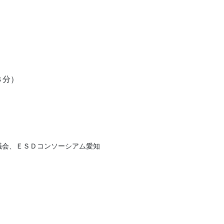
８分）
議会、ＥＳＤコンソーシアム愛知