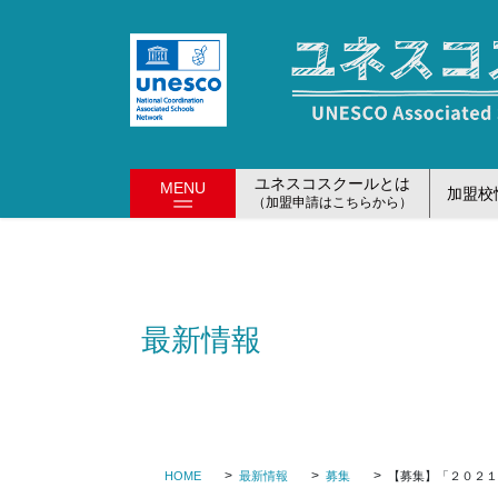
コ
ナ
ン
ビ
テ
ゲ
ン
ー
ツ
シ
に
ョ
移
ン
ユネスコスクールとは
MENU
加盟校
動
に
（加盟申請はこちらから）
移
動
最新情報
HOME
最新情報
募集
【募集】「２０２