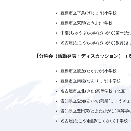
豊橋市立下条(げじょう)小学校
豊橋市立東部(とうぶ)中学校
中部(ちゅうぶ)大学(だいがく)第一(
名古屋(なごや)大学(だいがく)教育(
【分科会（活動発表・ディスカッション）（
豊橋市立鷹丘(たかおか)小学校
豊橋市立南稜(なんりょう)中学校
名古屋市立北(きた)高等学校（北区）
愛知県立愛知(あいち)商業(しょうぎ
愛知県立豊田東(とよたひがし)高等学
名古屋(なごや)国際(こくさい)中学