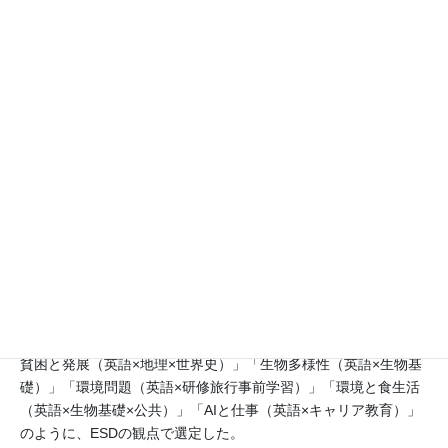
して県内の3校を加え、合計16校が現地、オンラインで参加して
いる。今年度タイのナレースワン大学付属中等学校やSCiUSの生
徒には、STARTで来校した際に授業や生徒会活動にも参加して
もらい、昨年度より多くの本校生徒と交流することができた。
このような学校単位での取り組みに加え、グループや個人でも
SDGｓ達成の取り組みが多く行われている。昨年度から高校２年
生の探究活動の一環として「東根市カクレトミヨ保存連絡協議
会」と協力して、絶滅危惧種であるカクレトミヨの保存のための
活動を継続して行っているほか、「蔵王の樹氷はいつまで見られ
るのか」というテーマで蔵王の樹氷の保全についての啓発活動を
行っているグループもある。
また、授業においても学校設定科目である「CLIL EnglishⅠ」の
カリキュラムを再編成し、各教科の学習を英語の中で行う教科横
断的な取り組みを開始した。取り扱ったテーマは、「アフリカの
貧困と発展（英語×地理×世界史）」「生物多様性（英語×生物基
礎）」「環境問題（英語×研修旅行事前学習）」「環境と食生活
（英語×生物基礎×公共）」「AIと仕事（英語×キャリア教育）」
のように、ESDの観点で選定した。