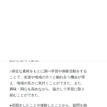
実施する。
【６年生】富谷市や修学旅行先の会津若松市の歴史・
自然・人物について調べ学習を行い、成果をまとめ
た。また、未来の富谷について話し合い、今後、修学
旅行生に富谷に来てもらうためには、どんなまちにし
ていったらよいか考察した。
今年度の成果（○）と課題（●）については、下
記のとおりである。
○身近な素材をもとに調べ学習や体験活動をする
ことで、友達や地域の方々と触れ合う機会が増
え、地域の良さに気付くことができた。また、
興味・関心を高めながら、協力して学習に取り
組むことができた。
●見聞きしたことや体験したことから、疑問を抱