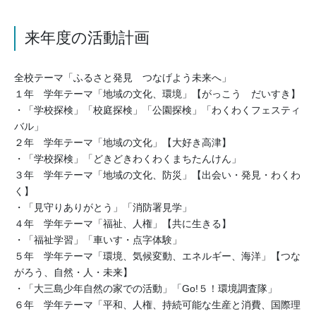
来年度の活動計画
全校テーマ「ふるさと発見 つなげよう未来へ」
１年 学年テーマ「地域の文化、環境」【がっこう だいすき】
・「学校探検」「校庭探検」「公園探検」「わくわくフェスティ
バル」
２年 学年テーマ「地域の文化」【大好き高津】
・「学校探検」「どきどきわくわくまちたんけん」
３年 学年テーマ「地域の文化、防災」【出会い・発見・わくわ
く】
・「見守りありがとう」「消防署見学」
４年 学年テーマ「福祉、人権」【共に生きる】
・「福祉学習」「車いす・点字体験」
５年 学年テーマ「環境、気候変動、エネルギー、海洋」【つな
がろう、自然・人・未来】
・「大三島少年自然の家での活動」「Go!５！環境調査隊」
６年 学年テーマ「平和、人権、持続可能な生産と消費、国際理