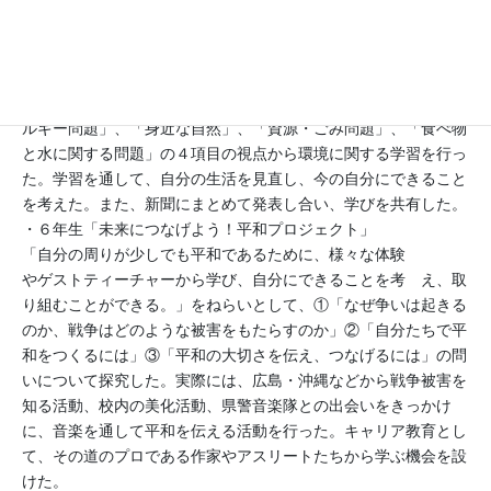
に取り組み、地域みんなでともによりよく生きるために自分にで
きることを考え、発表しあった。
・５年生「つながろう、自然・人・未来」
「現在の生活を見つめ直し、これからの自分にできることについ
て考える。」をねらいとして、環境問題への切り口として「エネ
ルギー問題」、「身近な自然」、「資源・ごみ問題」、「食べ物
と水に関する問題」の４項目の視点から環境に関する学習を行っ
た。学習を通して、自分の生活を見直し、今の自分にできること
を考えた。また、新聞にまとめて発表し合い、学びを共有した。
・６年生「未来につなげよう！平和プロジェクト」
「自分の周りが少しでも平和であるために、様々な体験
やゲストティーチャーから学び、自分にできることを考 え、取
り組むことができる。」をねらいとして、①「なぜ争いは起きる
のか、戦争はどのような被害をもたらすのか」②「自分たちで平
和をつくるには」③「平和の大切さを伝え、つなげるには」の問
いについて探究した。実際には、広島・沖縄などから戦争被害を
知る活動、校内の美化活動、県警音楽隊との出会いをきっかけ
に、音楽を通して平和を伝える活動を行った。キャリア教育とし
て、その道のプロである作家やアスリートたちから学ぶ機会を設
けた。