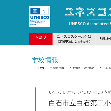
コ
ナ
ン
ビ
テ
ゲ
ン
ー
ツ
シ
に
ョ
ユネスコスクールとは
MENU
移
ン
加盟校
（加盟申請はこちらから）
動
に
移
動
学校情報
HOME
学校情報
北海道・東北地区
白石
しろいししりつしろいしだいにしょう
白石市立白石第二