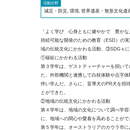
活動分野
減災・防災, 環境, 世界遺産・無形文化遺
「よく学び 心身ともに健やかで 豊かな
持続可能な開発のための教育（ESD）の
域の伝統文化にかかわる活動、③SDGｓ
①福祉にかかわる活動
第３学年は、ゲストティーチャーを招いて
た、外部機関と連携して白杖体験や点字体
伴い学んだ。さらに、盲導犬のPR犬を招
とができた。
②地域の伝統文化にかかわる活動
第４学年は、地域の文化について調べ学習
に、地域への関心や愛着を高めることがで
第５学年は、オーストラリアのカウラ市に