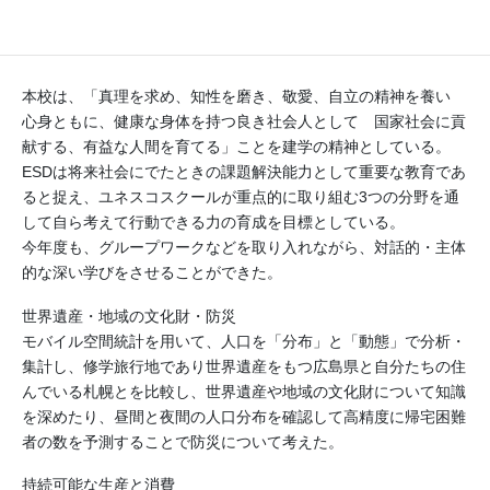
減災・防災, 世界遺産・無形文化遺産・地域の文化財等, 平和,
持続可能な生産と消費
本校は、「真理を求め、知性を磨き、敬愛、自立の精神を養い
心身ともに、健康な身体を持つ良き社会人として 国家社会に貢
献する、有益な人間を育てる」ことを建学の精神としている。
ESDは将来社会にでたときの課題解決能力として重要な教育であ
ると捉え、ユネスコスクールが重点的に取り組む3つの分野を通
して自ら考えて行動できる力の育成を目標としている。
今年度も、グループワークなどを取り入れながら、対話的・主体
的な深い学びをさせることができた。
世界遺産・地域の文化財・防災
モバイル空間統計を用いて、人口を「分布」と「動態」で分析・
集計し、修学旅行地であり世界遺産をもつ広島県と自分たちの住
んでいる札幌とを比較し、世界遺産や地域の文化財について知識
を深めたり、昼間と夜間の人口分布を確認して高精度に帰宅困難
者の数を予測することで防災について考えた。
持続可能な生産と消費