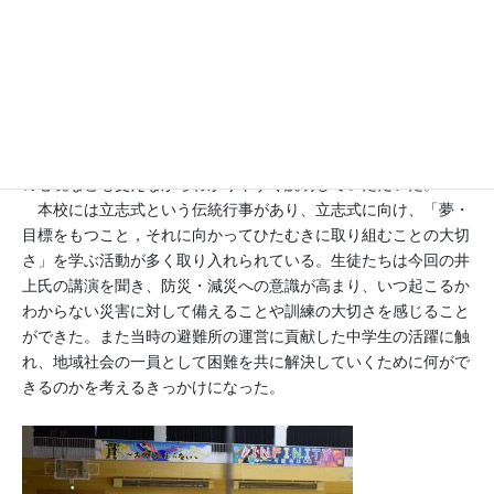
お招きし、持続可能な社会の必要性に気づき、考えを深めること
を目的とした講演会を行った。
今年度の講演会は、本校１学年が体育館に集まって実施され
た。講演会では、「震災を乗り越えて ～あなたならどうする～
」というテーマで、中浜小学校長としての震災の経験を当時の写
真等を交えながらお話をいただいた。津波の高さや避難した人
数、避難行動にかかった時間など具体的な数値を示し、また当時
の心境なども交えながらわかりやすく説明していただいた。
本校には立志式という伝統行事があり、立志式に向け、「夢・
目標をもつこと，それに向かってひたむきに取り組むことの大切
さ」を学ぶ活動が多く取り入れられている。生徒たちは今回の井
上氏の講演を聞き、防災・減災への意識が高まり、いつ起こるか
わからない災害に対して備えることや訓練の大切さを感じること
ができた。また当時の避難所の運営に貢献した中学生の活躍に触
れ、地域社会の一員として困難を共に解決していくために何がで
きるのかを考えるきっかけになった。