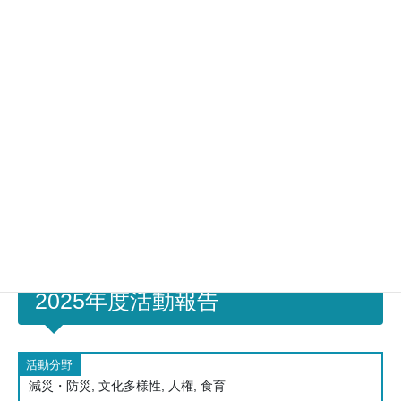
登録なし
主な活動分野
所在地
〒920-0067 石川県金沢市二宮町1-1
電話番号
076-231-0035
ホームペ
https://kanazawa.schoolweb.ne.jp/1720003
ージ
加盟年
2018
2025年度活動報告
活動分野
減災・防災, 文化多様性, 人権, 食育