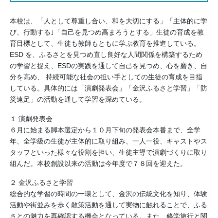
本校は、「人として尊重し合い、和を大切にする」「主体的に学
び、行動する｣「自己を見つめ高まろうとする」生徒の育成を教
育目標として、生徒も教師もともに学ぶ教育を推進している。
ESD を、ふるさとを見つめ直し良好な人間関係を構築するため
の学習と捉え、ESDの実践を通して自己を見つめ、心を磨き、自
分を高め、 持続可能な社会の担い手としての生徒の育成を目指
している。具体的には「演劇発表会」「金沢ふるさと学習」「防
災遠足」の活動を通して学習を深めている。
１ 演劇発表会
６月に始まる脚本選定から１０月下旬の発表会本番まで、全学
年、全学級の生徒が主体的に取り組み、一人一役、キャストやス
タッフといった様々な役割を担い、生徒主導で演劇づくりに取り
組んだ。本校創設以来の活動は今年度で７８回を迎えた。
２ 金沢ふるさと学習
総合的な学習の時間の一環として、金沢の伝統文化を知り、体験
活動や街並みを歩く散策活動を通して実物に触れることで、ふる
さとの魅力を再確認する機会となっている。また、修学旅行と関