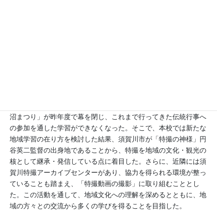
○ 江花川の自然体験学習 → 連帯意識の向上・忍耐力育成・
協調性の向上
○ 長沼地区の地質・水質関係の事前学習
○ 川に住む生物の採取・判定と水質調査
② 地域の文化に関わる活動
本校が所在する須賀川市長沼地区では、毎年開催されてきた「長
沼まつり」が昨年度で幕を閉じ、これまで行ってきた伝統行事へ
の参加を通した学習ができなくなった。そこで、本校では新たな
地域学習の在り方を検討した結果、須賀川市が「特撮の神様」円
谷英二監督の出身地であることから、特撮を地域の文化・観光の
核として継承・発信している点に着目した。さらに、近隣には須
賀川特撮アーカイブセンターがあり、協力を得られる環境が整っ
ていることも踏まえ、「特撮動画の撮影」に取り組むこととし
た。この活動を通して、地域文化への理解を深めるとともに、地
域の方々との交流から多くの学びを得ることを目指した。