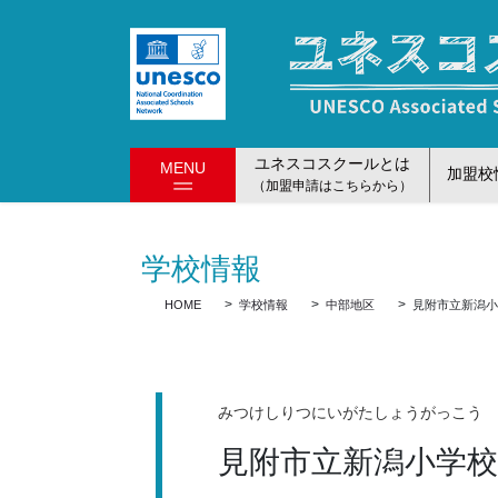
コ
ナ
ン
ビ
テ
ゲ
ン
ー
ツ
シ
に
ョ
ユネスコスクールとは
MENU
移
ン
加盟校
（加盟申請はこちらから）
動
に
移
動
学校情報
HOME
学校情報
中部地区
見附市立新潟
みつけしりつにいがたしょうがっこう
見附市立新潟小学