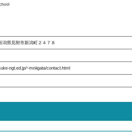
chool
06 新潟県見附市新潟町２４７８
suke-ngt.ed.jp/~mniigata/contact.html