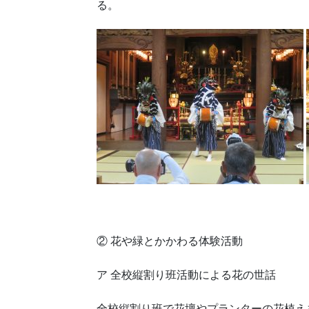
る。
② 花や緑とかかわる体験活動
ア 全校縦割り班活動による花の世話
全校縦割り班で花壇やプランターの花植え