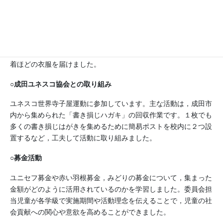
ファーストリテイリング社が行っている「難民へ衣服を送る活
動」の主旨に賛同し，この活動に取り組んでいます。委員会児童
が教材を使って，「服のチカラ」を学びました。衣服回収のため
に学校での呼びかけを行いました。チラシを作ったり，回収ボッ
クスを設置したりして衣服の回収をしています。今年度は５００
着ほどの衣服を届けました。
○成田ユネスコ協会との取り組み
ユネスコ世界寺子屋運動に参加しています。主な活動は，成田市
内から集められた「書き損じハガキ」の回収作業です。１枚でも
多くの書き損じはがきを集めるために簡易ポストを校内に２つ設
置するなど，工夫して活動に取り組みました。
○募金活動
ユニセフ募金や赤い羽根募金，みどりの募金について，集まった
金額がどのように活用されているのかを学習しました。委員会担
当児童が各学級で実施期間や活動理念を伝えることで，児童の社
会貢献への関心や意欲を高めることができました。