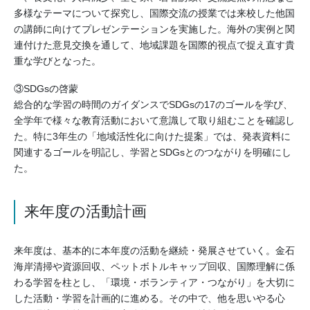
多様なテーマについて探究し、国際交流の授業では来校した他国
の講師に向けてプレゼンテーションを実施した。海外の実例と関
連付けた意見交換を通して、地域課題を国際的視点で捉え直す貴
重な学びとなった。
③SDGsの啓蒙
総合的な学習の時間のガイダンスでSDGsの17のゴールを学び、
全学年で様々な教育活動において意識して取り組むことを確認し
た。特に3年生の「地域活性化に向けた提案」では、発表資料に
関連するゴールを明記し、学習とSDGsとのつながりを明確にし
た。
来年度の活動計画
来年度は、基本的に本年度の活動を継続・発展させていく。金石
海岸清掃や資源回収、ペットボトルキャップ回収、国際理解に係
わる学習を柱とし、「環境・ボランティア・つながり」を大切に
した活動・学習を計画的に進める。その中で、他を思いやる心