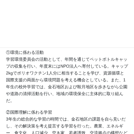
本校では、SDGsの実践を通して、他を思いやる心を育むととも
に、環境の維持・発展や国際理解に主体的に関わり、地域に誇り
を持つ生徒の育成を目標としている。本年度は、その具現化とし
て、①環境に係わる活動、②国際理解に係わる学習、③SDGsの
啓蒙を柱に教育活動を展開した。
①環境に係わる活動
学習環境委員会の活動として、年間を通じてペットボトルキャッ
プの収集を行い、年度末にはNPO法人へ寄付している。キャップ
2kgでポリオワクチン1人分に相当することを学び、資源循環と
国際支援の両面から環境問題を考える機会としている。また、1
年生の校外学習では、金石地区および鞍月地区を歩きながら公園
や道路の清掃活動を行い、地域の環境保全に主体的に取り組ん
だ。
②国際理解に係わる学習
3年生の総合的な学習の時間では、金石地区の課題を自ら見いだ
し、その解決策を考え提言する学習を行った。農業、エネルギ
ー、食文化、人口減少、空き家、若者誘致、交流拠点の構想など