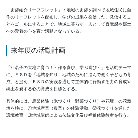
「史跡紹介リーフフレット」：地域の史跡を調べで地域住民に自
作のリーフレットを配布し、学びの成果を発信した。発信するこ
とをゴールにすることで、地域に暮らす一人として貢献感や郷土
への愛着の心を育む活動となっている。
来年度の活動計画
「江名子の大地に育つ！～作る喜び、学ぶ喜び～」を活動テーマ
に、ＥＳＤを「地域を知り、地域のために進んで働く子どもの育
成」と捉え、ＥＳＤの実践を通して主体的に行動する力の育成や
郷土を愛する心の育成を目標とする。
具体的には、農業体験（米づくり・野菜づくり）や花壇ーの花栽
培を柱に、①地域産業（農業）の体験活動、②花づくりを通した
環境教育、③地域講師による伝統文化及び福祉体験教室を行う。