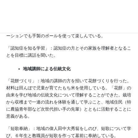
「車いす体験」：まちづくり協議会と協力し、校区に出かけ道路
上で車いす体験を行った。
「パラスポーツ体験」：ボッチャを楽しんだ。誰にでも楽しめる
スポーツとして本校の児童に人気があり、異年齢活動でのレクレ
ーションでも手製のボールを使って楽しんでいる。
「認知症を知る学習」：認知症の方とその家族を理解者となるこ
とを目標に講話を聞いた。
地域講師による伝統文化
「花餅づくり」：地域の講師の方を招いて花餅づくりを行った。
材料は田んぼで児童が育てたもち米を使用している。「花餅」の
由来を学び地域の伝統文化について理解することができた。栽培
から収穫まで一連の流れを体験を通して学ぶこと、地域住民（特
に農協青年部など次世代担い手の先輩）とともに活動することに
意義がある。
「短歌奉納」：地域の偉人田中大秀翁をしのび、短歌について学
び、６年生と教職員が短歌を作って墓前に奉納している。