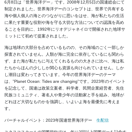
6月8日は「世界海洋デー」です。2008年12月5日の国連総会にて
制定されました。世界海洋デーのコンセプトは、世界で共有する
海や個人個人の海とのつながりに思いをはせ、海が私たちの生活
に果たす重要な役割や海を守る大切な方法についての認識を高め
ることを目的に、1992年にリオデジャネイロで開催された地球サ
ミットにて初めて提案されました。
海は地球の大部分を占めているものの、その海域のごく一部しか
探査されていません。人類が海に完全に依存しているにも関わら
ず、また海が私たちに与えてくれるものの大きさに比べ、海は私
たちからほんの少ししか関心も資源も向けられていません。しか
し潮目は変わってきています。今年の世界海洋デーのテーマ
は、”Planet Ocean: Tides are changing”です。2023年のイベント
を記念して、国連は政策立案者、科学者、民間企業経営者、先住
民族コミュニティ、著名人や青少年の活動家と手を組み、地球が
どれほど大切なものかを強調し、いよいよ海を最優先に考えま
す。
バーチャルイベント：2023年国連世界海洋デー
生配信
ユネスコスクールの国際指針では、年に2回以上国際デーを記念す