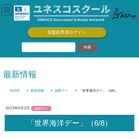
コ
ナ
ン
ビ
テ
ゲ
ン
ー
ツ
シ
加盟校専用ログイン
に
ョ
移
ン
動
に
移
動
最新情報
HOME
最新情報
国際デー
「世界海洋デー」（6/8）
2023年6月2日
国際デー
「世界海洋デー」（6/8）