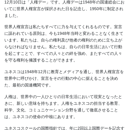
12月10日は「人権デー」です。人権デーは1948年の国連総会にお
いてに世界人権宣言が採択された日を記念し、1950年に制定され
ました。
世界人権宣言は私たちすべてに力を与えてくれるものです。宣言
に謳われている原則は、今も1948年当時と変わることなく生きて
います。私たちは、自らの権利及び他者の権利のために立ち上が
らなければなりません。私たちは、自らの日常生活において行動
を起こすことで、すべての人々との絆を強め、またすべての人々
を守る権利を擁護することができます。
ユネスコは1948年12月に教育とメディアを通し、世界人権宣言を
世界中に呼びかけ、宣言をその行動の中心に据えることを決め
た、最初の国連機関です。
人権は、世界中の一人ひとりの日常生活において現実となったと
きに、新しい意味を持ちます。人権をユネスコの担当する教育、
科学、文化、コミュニケーション分野を通して徹底させること
は、ユネスコの使命の中核にあります。
ユネスコスクールの国際指針では、年に2回以上国際デーを記念す