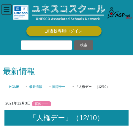
コ
ナ
ン
ビ
テ
ゲ
ン
ー
ツ
シ
加盟校専用ログイン
に
ョ
移
ン
動
に
移
動
最新情報
HOME
最新情報
国際デー
「人権デー」（12/10）
2021年12月3日
国際デー
「人権デー」（12/10）