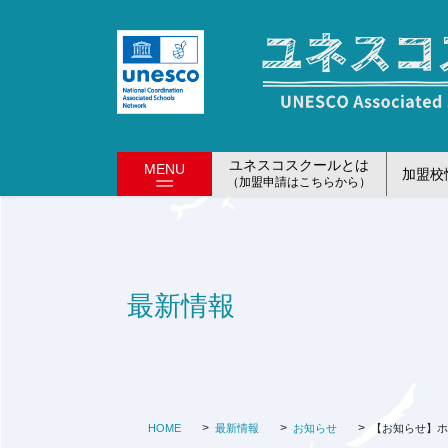
コ
ナ
ン
ビ
テ
ゲ
ン
ー
ツ
シ
に
ョ
移
ン
ユネスコスクールとは
MENU
加盟校
動
に
（加盟申請はこちらから）
移
動
最新情報
HOME
最新情報
お知らせ
【お知らせ】