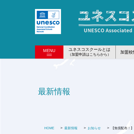
コ
ナ
ン
ビ
テ
ゲ
ン
ー
ツ
シ
に
ョ
移
ン
ユネスコスクールとは
MENU
加盟校
動
に
（加盟申請はこちらから）
移
動
最新情報
HOME
最新情報
お知らせ
【無償配布！