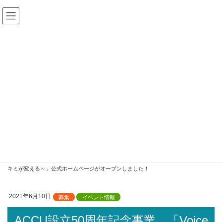
コ
ナ
ン
ビ
テ
ゲ
ン
ー
ツ
シ
加盟校専用ログイン
に
ョ
移
ン
動
に
移
動
最新情報
HOME
最新情報
募集
ACCU設立50周年記念事業 「Voice of Youth Empowerment 2021～地球の未来は、
キミが変える～」公式ホームページがオープンしました！
2021年6月10日
募集
イベント情報
ACCU設立50周年記念事業 「Voice