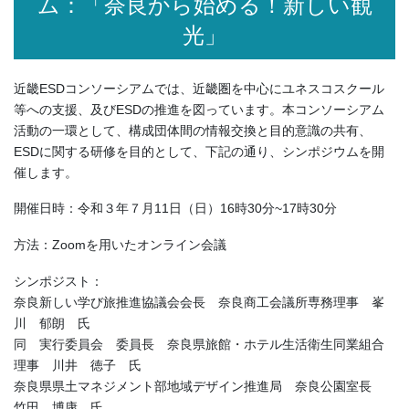
ム：「奈良から始める！新しい観
光」
近畿ESDコンソーシアムでは、近畿圏を中心にユネスコスクール
等への支援、及びESDの推進を図っています。本コンソーシアム
活動の一環として、構成団体間の情報交換と目的意識の共有、
ESDに関する研修を目的として、下記の通り、シンポジウムを開
催します。
開催日時：令和３年７月11日（日）16時30分~17時30分
方法：Zoomを用いたオンライン会議
シンポジスト：
奈良新しい学び旅推進協議会会長 奈良商工会議所専務理事 峯
川 郁朗 氏
同 実行委員会 委員長 奈良県旅館・ホテル生活衛生同業組合
理事 川井 徳子 氏
奈良県県土マネジメント部地域デザイン推進局 奈良公園室長
竹田 博康 氏