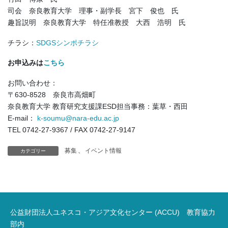
司会 奈良教育大学 理事・副学長 宮下 俊也 氏
趣旨説明 奈良教育大学 特任准教授 大西 浩明 氏
チラシ：
SDGSシンポチラシ
お申込みは
こちら
お問い合わせ：
〒630-8528 奈良市高畑町
奈良教育大学 教育研究支援課ESD担当事務：葉草・西田
E-mail：
k-soumu@nara-edu.ac.jp
TEL 0742-27-9367 / FAX 0742-27-9147
募集
、
イベント情報
カテゴリー
公益財団法人ユネスコ・アジア文化センター (ACCU) 教育協力
部内