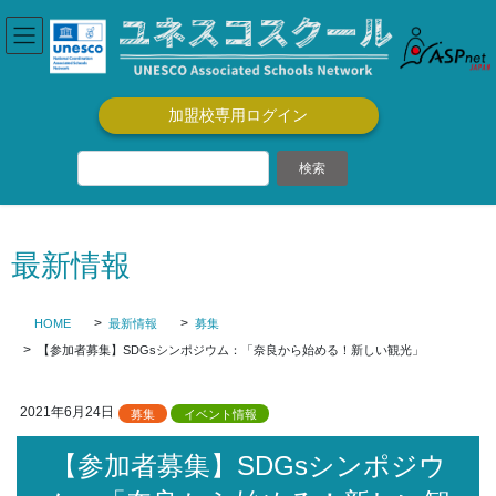
コ
ナ
ン
ビ
テ
ゲ
ン
ー
ツ
シ
加盟校専用ログイン
に
ョ
移
ン
動
に
移
動
最新情報
HOME
最新情報
募集
【参加者募集】SDGsシンポジウム：「奈良から始める！新しい観光」
2021年6月24日
募集
イベント情報
【参加者募集】SDGsシンポジウ