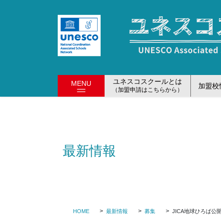
コ
ナ
ン
ビ
テ
ゲ
ン
ー
ツ
シ
に
ョ
移
ン
ユネスコスクールとは
MENU
加盟校
動
に
（加盟申請はこちらから）
移
動
最新情報
HOME
最新情報
募集
JICA地球ひろば