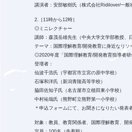
講演者：安部敏樹氏（株式会社Ridilover/
2.［11時から12時］
◎ミニレクチャー
講師：森茂岳雄先生（中央大学文学部教授、
テーマ：国際理解教育/開発教育に身近なリソ
◎2020年度「国際理解教育/開発教育指導者
登壇者：
仙波千浩氏（宇都宮市立宮の原中学校）
石塚和洋氏（新潟青陵高等学校）
脇田佐知子氏（名古屋市立植田東小学校）
中村祐哉氏（熊野町立熊野第一小学校）
＊申込フォームにて、お聞きになりたい発表
対象：教員、教育関係者、国際理解教育、開発
定員：100名（先着順）