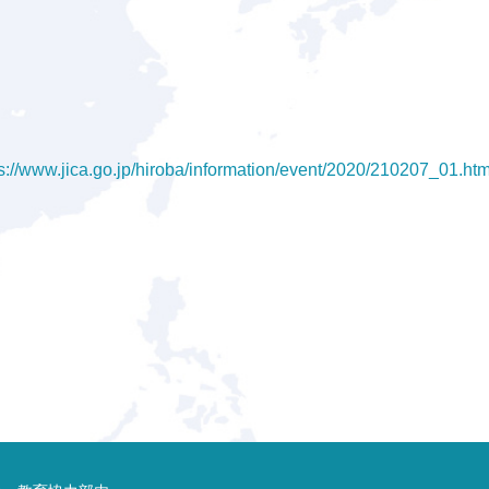
s://www.jica.go.jp/hiroba/information/event/2020/210207_01.htm