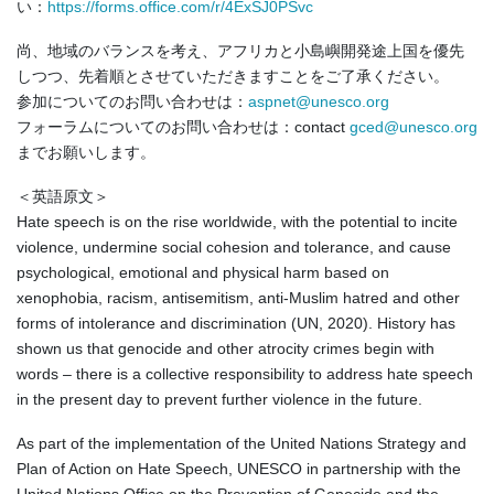
い：
https://forms.office.com/r/4ExSJ0PSvc
尚、地域のバランスを考え、アフリカと小島嶼開発途上国を優先
しつつ、先着順とさせていただきますことをご了承ください。
参加についてのお問い合わせは：
aspnet@unesco.org
フォーラムについてのお問い合わせは：contact
gced@unesco.org
までお願いします。
＜英語原文＞
Hate speech is on the rise worldwide, with the potential to incite
violence, undermine social cohesion and tolerance, and cause
psychological, emotional and physical harm based on
xenophobia, racism, antisemitism, anti-Muslim hatred and other
forms of intolerance and discrimination (UN, 2020). History has
shown us that genocide and other atrocity crimes begin with
words – there is a collective responsibility to address hate speech
in the present day to prevent further violence in the future.
As part of the implementation of the United Nations Strategy and
Plan of Action on Hate Speech, UNESCO in partnership with the
United Nations Office on the Prevention of Genocide and the