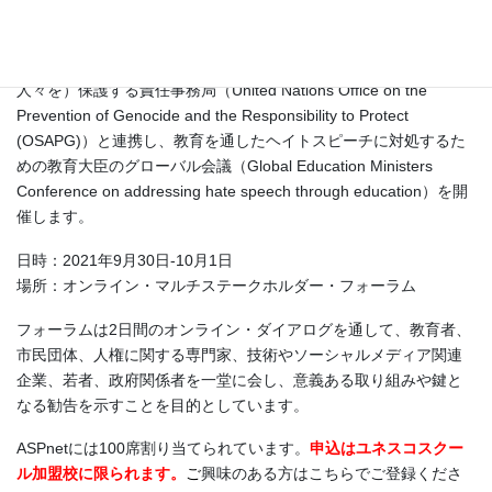
ユネスコは、「ヘイトスピーチに関する戦略と行動計画」
（United Nations Strategy and Plan of Action on Hate Speech)の
一環として、国連のジェノサイドを予防し（ジェノサイド等から
人々を）保護する責任事務局（United Nations Office on the
Prevention of Genocide and the Responsibility to Protect
(OSAPG)）と連携し、教育を通したヘイトスピーチに対処するた
めの教育大臣のグローバル会議（Global Education Ministers
Conference on addressing hate speech through education）を開
催します。
日時：2021年9月30日‐10月1日
場所：オンライン・マルチステークホルダー・フォーラム
フォーラムは2日間のオンライン・ダイアログを通して、教育者、
市民団体、人権に関する専門家、技術やソーシャルメディア関連
企業、若者、政府関係者を一堂に会し、意義ある取り組みや鍵と
なる勧告を示すことを目的としています。
ASPnetには100席割り当てられています。
申込はユネスコスクー
ル加盟校に限られます。
ご
興味のある方はこちらでご登録くださ