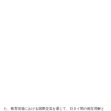
タイ派遣プログラムは2025年1月9日（木）正午で募集を締め切り
ました。
非常にたくさんのご応募をありがとうございました。
ACCU国際教育交流部は「タイ国政府日本教職員招へいプログラム
（タイ派遣プログラム）」に参加する日本教職員を募集します。
本プログラムは、日本の先生をタイに派遣し、学校訪問、タイの
先生や児童・生徒との交流、文化施設の視察などを行います。ま
た、教育現場における国際交流を通じて、日タイ間の相互理解と