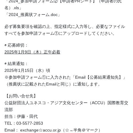
「2024_参加申請フォーム②【申請者PRシート】（申請者の氏
名）.xls」
「2024_推薦状フォーム.doc」
必ず募集要項を確認の上、指定様式に入力等し、必要なファイル
すべてを参加申請フォーム①にアップロードしてください。
◉ 応募締切：
2025年1月9日（木）正午必着
◉ 結果通知：
2025年1月15日（水）頃
※参加申請フォーム①に入力された「Email【公募結果通知先】」
（推薦状に記載されたEmailと同じ）に通知します。
【お問い合せ先】
公益財団法人ユネスコ・アジア文化センター（ACCU）国際教育交
流部
担当：伊藤・田代
TEL：03-5577-2853
Email： exchange☆accu.or.jp（☆→半角＠マーク）