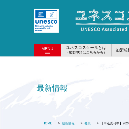
コ
ナ
ン
ビ
テ
ゲ
ン
ー
ツ
シ
に
ョ
移
ン
ユネスコスクールとは
MENU
加盟校
動
に
（加盟申請はこちらから）
移
動
最新情報
HOME
最新情報
募集
【申込受付中】202