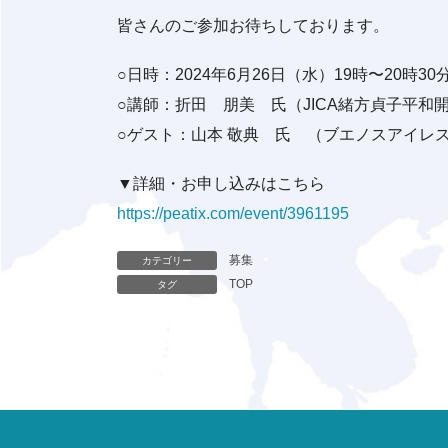
皆さんのご参加お待ちしております。
○日時：2024年6月26日（水）19時〜20時30
○講師：折田 朋美 氏（JICA緒方貞子平和
○ゲスト：山本 敬典 氏 （ブエノスアイレ
▼詳細・お申し込みはこちら
https://peatix.com/event/3961195
募集
カテゴリー
TOP
タグ