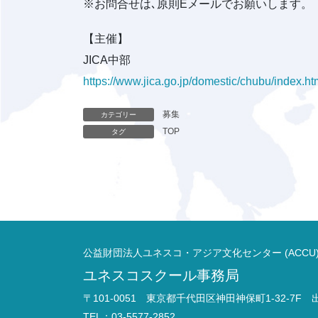
※お問合せは､原則Eメールでお願いします。
【主催】
JICA中部
https://www.jica.go.jp/domestic/chubu/index.ht
募集
カテゴリー
TOP
タグ
公益財団法人ユネスコ・アジア文化センター (ACCU
ユネスコスクール事務局
〒101-0051 東京都千代田区神田神保町1-32-7F
TEL：03-5577-2852