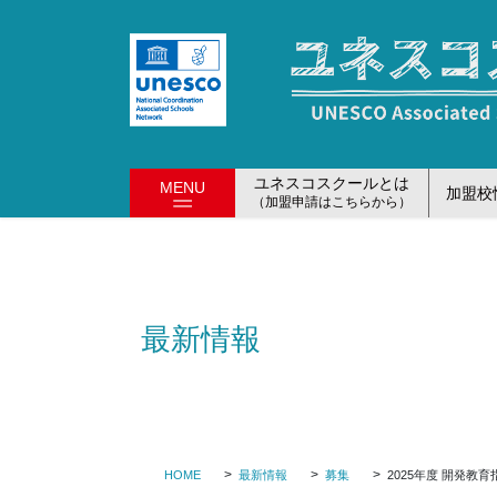
コ
ナ
ン
ビ
テ
ゲ
ン
ー
ツ
シ
に
ョ
移
ン
ユネスコスクールとは
MENU
加盟校
動
に
（加盟申請はこちらから）
移
動
最新情報
HOME
最新情報
募集
2025年度 開発教