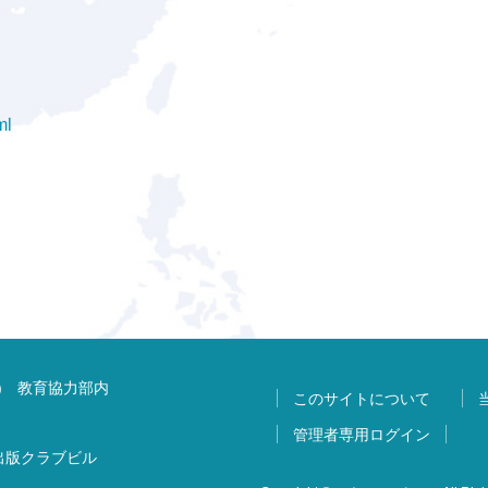
ml
) 教育協力部内
このサイトについて
管理者専用ログイン
 出版クラブビル