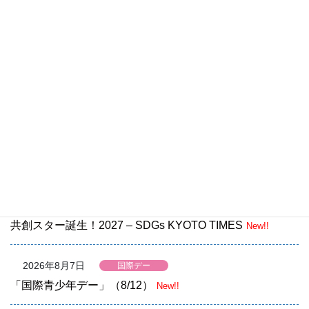
「ユネスコスクール加盟申請の手引き」等を更新しまし
た！
最新情報
2026年8月7日
イベント情報
フェアトレードタウン・フォーラム2026 in 逗子 《認定10
周年記念》
New!!
2026年8月7日
募集
【募集】共創を競争しよう！ RISING! 私たちのグリーン
共創スター誕生！2027 – SDGs KYOTO TIMES
New!!
2026年8月7日
国際デー
「国際青少年デー」（8/12）
New!!